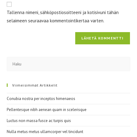
osoite/URL
Tallenna nimeni, sähköpostiosoitteeni ja kotisivuni tähän
(valinnainen)
selaimeen seuraavaa kommentointikertaa varten.
Viimeisimmät Artikkelit
Conubia nostra per inceptos himenaeos
Pellentesque nibh aenean quam in scelerisque
Luctus non massa fusce ac turpis quis
Nulla metus metus ullamcorper vel tincidunt