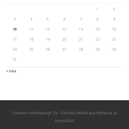
1
2
3
4
5
6
7
8
9
10
11
12
13
14
15
16
17
18
19
20
21
22
23
24
25
26
27
28
29
30
31
« loka
Suomen Aurinkopurje Oy - Valoisia hetkiä puutarhassa ja
terassilla!