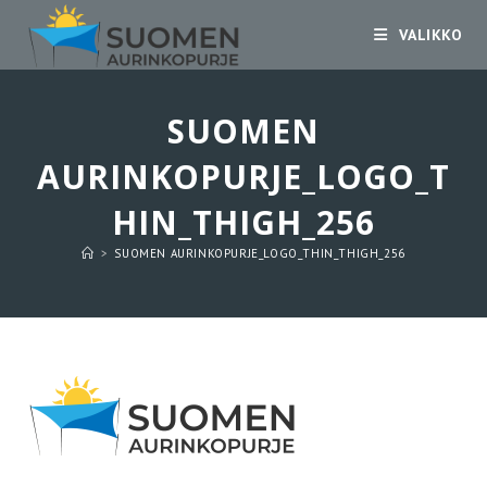
Siirry
VALIKKO
suoraan
sisältöön
SUOMEN
AURINKOPURJE_LOGO_T
HIN_THIGH_256
>
SUOMEN AURINKOPURJE_LOGO_THIN_THIGH_256