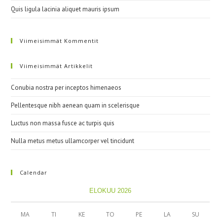
Quis ligula lacinia aliquet mauris ipsum
Viimeisimmät Kommentit
Viimeisimmät Artikkelit
Conubia nostra per inceptos himenaeos
Pellentesque nibh aenean quam in scelerisque
Luctus non massa fusce ac turpis quis
Nulla metus metus ullamcorper vel tincidunt
Calendar
ELOKUU 2026
MA
TI
KE
TO
PE
LA
SU