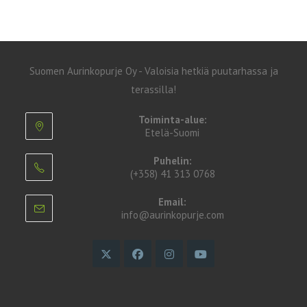
Suomen Aurinkopurje Oy - Valoisia hetkiä puutarhassa ja
terassilla!
Toiminta-alue:
Etelä-Suomi
Puhelin:
(+358) 41 313 0768
Email:
info@aurinkopurje.com