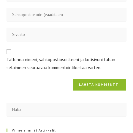
tai
Kirjoita
käyttäjätunnuksesi
sähköpostiosoitteesi
kommentoidaksesi
kommentoidaksesi
Kirjoita
sivustosi
verkko-
osoite/URL
Tallenna nimeni, sähköpostiosoitteeni ja kotisivuni tähän
(valinnainen)
selaimeen seuraavaa kommentointikertaa varten.
Viimeisimmät Artikkelit