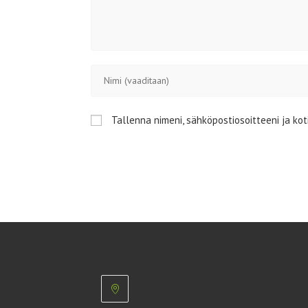
Kirjoita
nimesi
tai
Tallenna nimeni, sähköpostiosoitteeni ja ko
käyttäjätunnuksesi
kommentoidaksesi