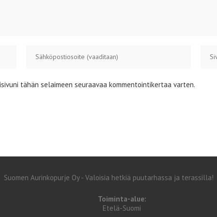
Kirjoita
Kirjoi
sähköpostiosoitteesi
sivust
kommentoidaksesi
verkk
tisivuni tähän selaimeen seuraavaa kommentointikertaa varten.
osoit
(valin
Suomen Aurinkopurje Oy - Valoisia hetkiä puutarhassa ja terassilla!
Toiminta-alue:
Etelä-Suomi