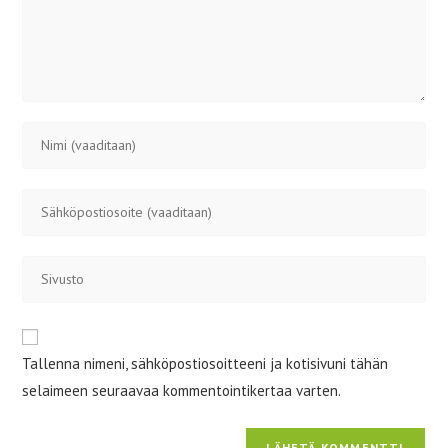
Kirjoita
nimesi
tai
Kirjoita
käyttäjätunnuksesi
sähköpostiosoitteesi
kommentoidaksesi
kommentoidaksesi
Kirjoita
sivustosi
verkko-
osoite/URL
Tallenna nimeni, sähköpostiosoitteeni ja kotisivuni tähän
(valinnainen)
selaimeen seuraavaa kommentointikertaa varten.