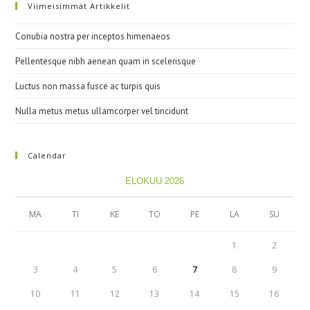
Viimeisimmät Artikkelit
Conubia nostra per inceptos himenaeos
Pellentesque nibh aenean quam in scelerisque
Luctus non massa fusce ac turpis quis
Nulla metus metus ullamcorper vel tincidunt
Calendar
ELOKUU 2026
MA
TI
KE
TO
PE
LA
SU
1
2
3
4
5
6
7
8
9
10
11
12
13
14
15
16