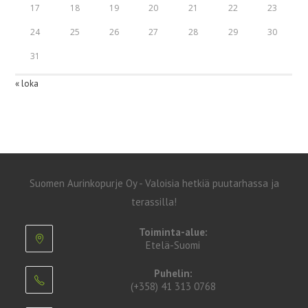
17
18
19
20
21
22
23
24
25
26
27
28
29
30
31
« loka
Suomen Aurinkopurje Oy - Valoisia hetkiä puutarhassa ja
terassilla!
Toiminta-alue:
Etelä-Suomi
Puhelin:
(+358) 41 313 0768