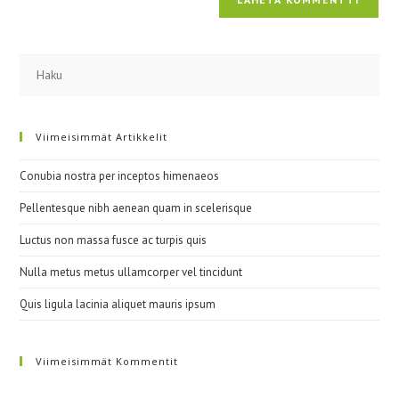
Viimeisimmät Artikkelit
Conubia nostra per inceptos himenaeos
Pellentesque nibh aenean quam in scelerisque
Luctus non massa fusce ac turpis quis
Nulla metus metus ullamcorper vel tincidunt
Quis ligula lacinia aliquet mauris ipsum
Viimeisimmät Kommentit