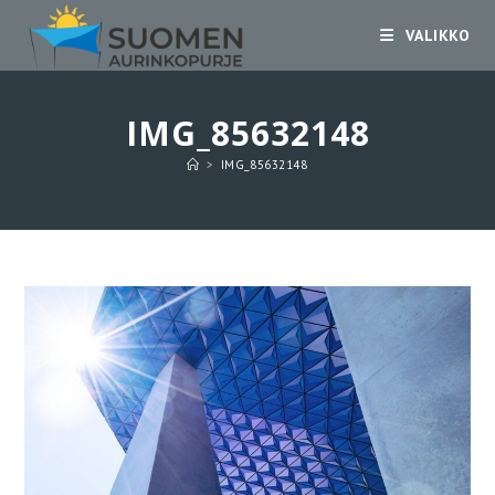
Siirry
VALIKKO
suoraan
sisältöön
IMG_85632148
>
IMG_85632148