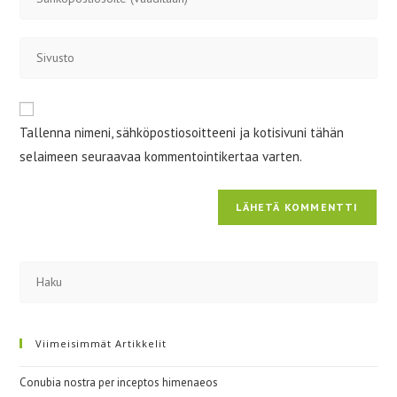
sähköpostiosoitteesi
kommentoidaksesi
kommentoidaksesi
Kirjoita
sivustosi
verkko-
osoite/URL
Tallenna nimeni, sähköpostiosoitteeni ja kotisivuni tähän
(valinnainen)
selaimeen seuraavaa kommentointikertaa varten.
Viimeisimmät Artikkelit
Conubia nostra per inceptos himenaeos