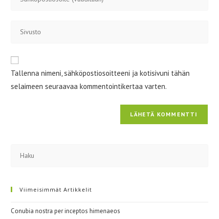
sähköpostiosoitteesi
kommentoidaksesi
kommentoidaksesi
Kirjoita
sivustosi
verkko-
osoite/URL
Tallenna nimeni, sähköpostiosoitteeni ja kotisivuni tähän
(valinnainen)
selaimeen seuraavaa kommentointikertaa varten.
Viimeisimmät Artikkelit
Conubia nostra per inceptos himenaeos