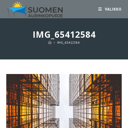
Siirry
VALIKKO
suoraan
sisältöön
IMG_65412584
>
IMG_65412584