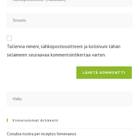
sähköpostiosoitteesi
kommentoidaksesi
kommentoidaksesi
Kirjoita
sivustosi
verkko-
osoite/URL
Tallenna nimeni, sähköpostiosoitteeni ja kotisivuni tähän
(valinnainen)
selaimeen seuraavaa kommentointikertaa varten.
Viimeisimmät Artikkelit
Conubia nostra per inceptos himenaeos