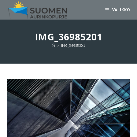
Siirry
VALIKKO
suoraan
sisältöön
IMG_36985201
>
IMG_36985201