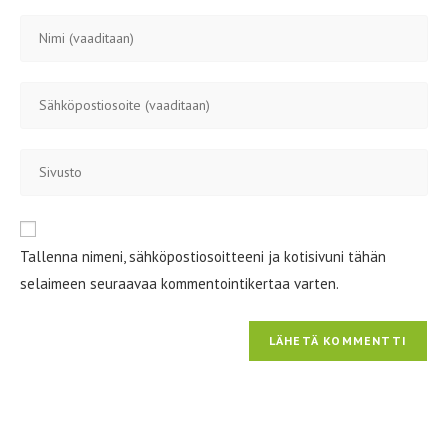
Kirjoita
nimesi
tai
Kirjoita
käyttäjätunnuksesi
sähköpostiosoitteesi
kommentoidaksesi
kommentoidaksesi
Kirjoita
sivustosi
verkko-
osoite/URL
Tallenna nimeni, sähköpostiosoitteeni ja kotisivuni tähän
(valinnainen)
selaimeen seuraavaa kommentointikertaa varten.