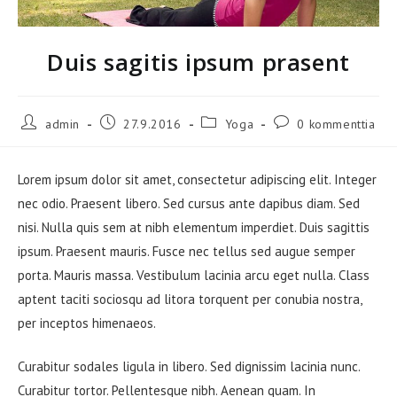
Duis sagitis ipsum prasent
Artikkelin
Artikkeli
Artikkelin
Artikkelin
admin
27.9.2016
Yoga
0 kommenttia
kirjoittaja:
julkaistu:
kategoria:
kommentit:
Lorem ipsum dolor sit amet, consectetur adipiscing elit. Integer
nec odio. Praesent libero. Sed cursus ante dapibus diam. Sed
nisi. Nulla quis sem at nibh elementum imperdiet. Duis sagittis
ipsum. Praesent mauris. Fusce nec tellus sed augue semper
porta. Mauris massa. Vestibulum lacinia arcu eget nulla. Class
aptent taciti sociosqu ad litora torquent per conubia nostra,
per inceptos himenaeos.
Curabitur sodales ligula in libero. Sed dignissim lacinia nunc.
Curabitur tortor. Pellentesque nibh. Aenean quam. In