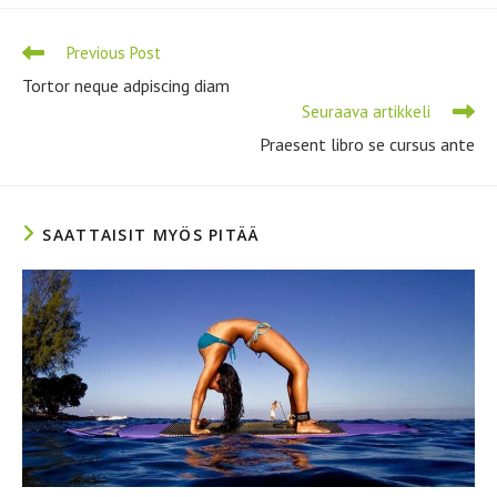
new
window
Lue
Previous Post
lisää
Tortor neque adpiscing diam
artikkeleita
Seuraava artikkeli
Praesent libro se cursus ante
SAATTAISIT MYÖS PITÄÄ