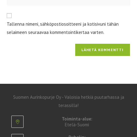
sivustosi
verkko-
osoite/URL
Tallenna nimeni, sähköpostiosoitteeni ja kotisivuni tähän
(valinnainen)
selaimeen seuraavaa kommentointikertaa varten.
Suomen Aurinkopurje Oy - Valoisia hetkiä puutarhassa ja
terassilla!
Toiminta-alue:
Etelä-Suomi