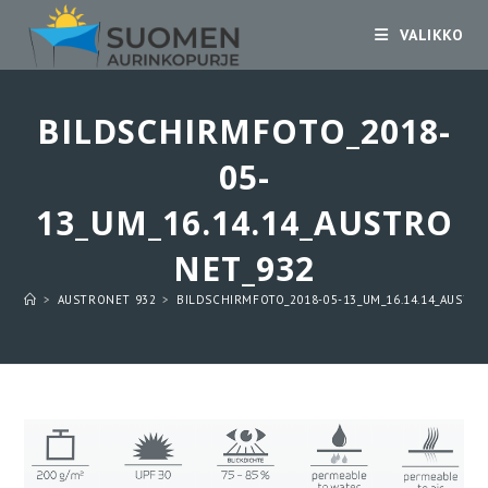
Siirry
VALIKKO
suoraan
sisältöön
BILDSCHIRMFOTO_2018-
05-
13_UM_16.14.14_AUSTRO
NET_932
>
AUSTRONET 932
>
BILDSCHIRMFOTO_2018-05-13_UM_16.14.14_AUSTR