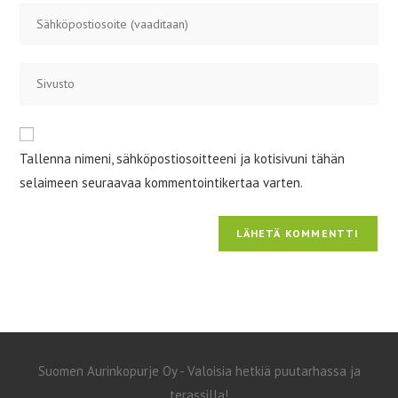
Kirjoita
käyttäjätunnuksesi
sähköpostiosoitteesi
kommentoidaksesi
kommentoidaksesi
Kirjoita
sivustosi
verkko-
osoite/URL
Tallenna nimeni, sähköpostiosoitteeni ja kotisivuni tähän
(valinnainen)
selaimeen seuraavaa kommentointikertaa varten.
Suomen Aurinkopurje Oy - Valoisia hetkiä puutarhassa ja
terassilla!