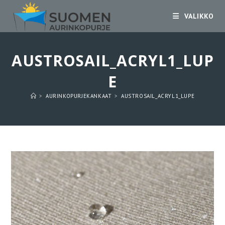
Siirry
VALIKKO
suoraan
sisältöön
AUSTROSAIL_ACRYL1_LUP
E
>
AURINKOPURJEKANKAAT
>
AUSTROSAIL_ACRYL1_LUPE