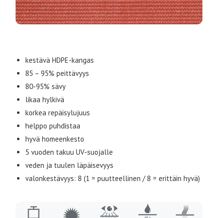
kestävä HDPE-kangas
85 – 95% peittävyys
80-95% sävy
likaa hylkivä
korkea repäisylujuus
helppo puhdistaa
hyvä homeenkesto
5 vuoden takuu UV-suojalle
veden ja tuulen läpäisevyys
valonkestävyys: 8 (1 = puutteellinen / 8 = erittäin hyvä)