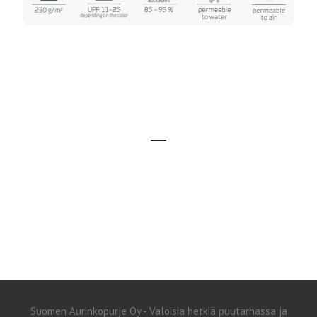
RAL-värikartta
RAL-värikartta
Suomen Aurinkopurje Oy - Valoisia hetkiä puutarhassa ja